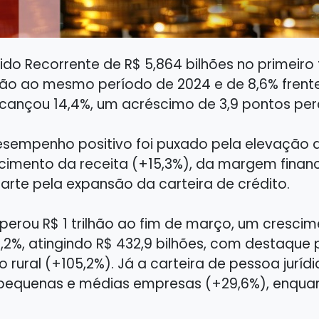
ido Recorrente de R$ 5,864 bilhões no primeiro
o ao mesmo período de 2024 e de 8,6% frente 
alcançou 14,4%, um acréscimo de 3,9 pontos pe
esempenho positivo foi puxado pela elevação 
cimento da receita (+15,3%), da margem fina
arte pela expansão da carteira de crédito.
uperou R$ 1 trilhão ao fim de março, um cresci
2%, atingindo R$ 432,9 bilhões, com destaque p
ito rural (+105,2%). Já a carteira de pessoa ju
o, pequenas e médias empresas (+29,6%), enqu