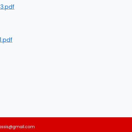
3.pdf
1.pdf
sassis@gmail.com