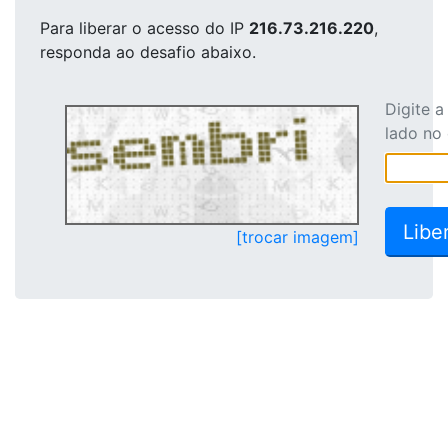
Para liberar o acesso
do IP
216.73.216.220
,
responda ao desafio abaixo.
Digite 
lado no
[trocar imagem]