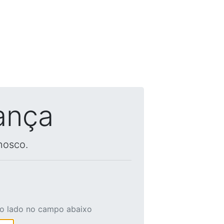
ança
nosco.
ao lado no campo abaixo