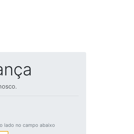
ança
nosco.
ao lado no campo abaixo