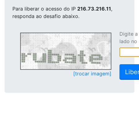
Para liberar o acesso
do IP
216.73.216.11
,
responda ao desafio abaixo.
Digite 
lado no
[trocar imagem]